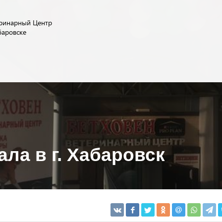
ринарный Центр
баровске
ла в г. Хабаровск