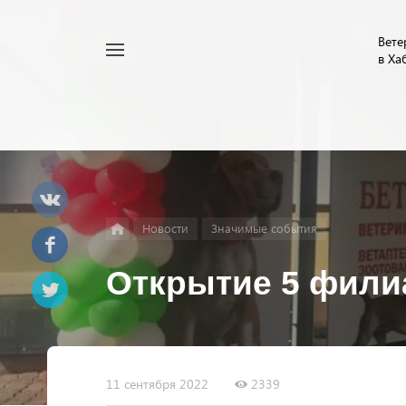
Вете
Например,
в Ха
Найти
Услуги
везде
Новости
Значимые события
Открытие 5 филиа
11 сентября 2022
2339