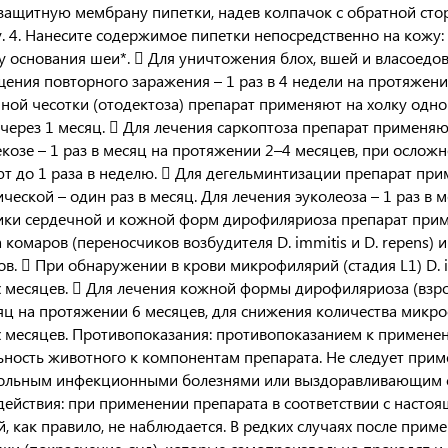
защитную мембрану пипетки, надев колпачок с обратной сторо
. 4. Нанесите содержимое пипетки непосредственно на кожу:
у основания шеи*.  Для уничтожения блох, вшей и власоедо
ения повторного заражения – 1 раз в 4 недели на протяжени
ной чесотки (отодектоза) препарат применяют на холку одно
через 1 месяц.  Для лечения саркоптоза препарат применяют
козе – 1 раз в месяц на протяжении 2–4 месяцев, при осло
т до 1 раза в неделю.  Для дегельминтизации препарат при
ческой – один раз в месяц. Для лечения эуколеоза – 1 раз в 
ки сердечной и кожной форм дирофиляриоза препарат приме
а комаров (переносчиков возбудителя D. immitis и D. repens)
ов.  При обнаружении в крови микрофилярий (стадия L1) D. 
х месяцев.  Для лечения кожной формы дирофиляриоза (взро
сяц на протяжении 6 месяцев, для снижения количества микрофи
х месяцев. Противопоказания: противопоказанием к примен
ьность животного к компонентам препарата. Не следует при
больным инфекционными болезнями или выздоравливающим со
ействия: при применении препарата в соответствии с насто
, как правило, не наблюдается. В редких случаях после пр