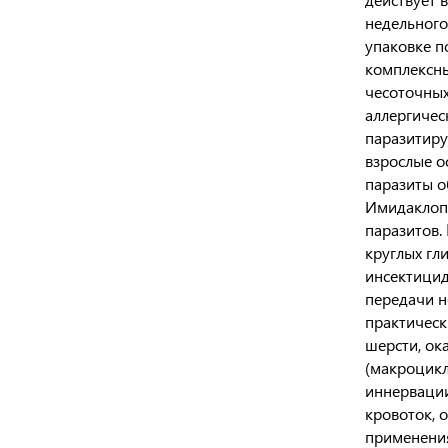
недельного
упаковке п
комплексны
чесоточных
аллергичес
паразитиру
взрослые о
паразиты о
Имидаклопр
паразитов.
круглых гл
инсектицид
передачи н
практическ
шерсти, ок
(макроцикл
иннервации
кровоток, 
применения