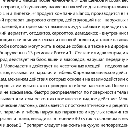
 возраста, ✅в упаковку вложены наклейки для паспорта живот
о 1 и 3 пипетки, ✅продукт компании Elanco, производится в 
й препарат широкого спектра, действующий на: - наружных па
 клещей, которые могут вызывать зуд у собаки и приводить 
кий дерматит, отодектоз, саркоптоз, демодекоз; - внутренних 
ющих в кишечнике, глазах и носовой полости, а также на лич
соби которых могут жить в сердце собаки, а также на дироф
бнаружены в 13 регионах России 1 . Состав: имидаклоприд и 
ид действует на блох, вшей и власоедов, нарушая передачу 
  Моксидектин действует на чесоточных клещей – подкожных
истов, вызывая их паралич и гибель. Фармакологическое дейс
ам, механизм действия которых основан на взаимодействии 
ервных импульсов, что приводит к гибели насекомых. После 
и не всасываясь, быстро распределяется по поверхности тела
азывает длительное контактное инсектицидное действие. Мо
ические лактоны), связывается с постсинаптическими реце
, паралич и гибель наружных паразитов и круглых гельминтов
органы и ткани, выводится в течение 30 суток в основном в 
 и дозы: 1. Препарат следует наносить на сухую неповрежде