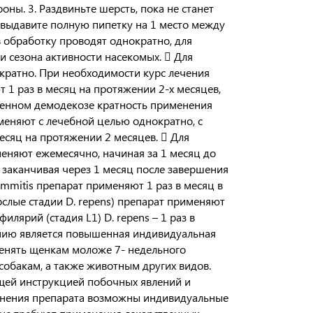
ны. 3. Раздвиньте шерсть, пока не станет
 выдавите полную пипетку на 1 место между
в обработку проводят однократно, для
и сезона активности насекомых.  Для
кратно. При необходимости курс лечения
 1 раз в месяц на протяжении 2-х месяцев,
жненном демодекозе кратность применения
меняют с лечебной целью однократно, с
месяц на протяжении 2 месяцев.  Для
няют ежемесячно, начиная за 1 месяц до
 и заканчивая через 1 месяц после завершения
immitis препарат применяют 1 раз в месяц в
слые стадии D. repens) препарат применяют
лярий (стадия L1) D. repens – 1 раз в
ению является повышенная индивидуальная
менять щенкам моложе 7- недельного
бакам, а также животным других видов.
ящей инструкцией побочных явлений и
именения препарата возможны индивидуальные