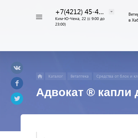
+7(4212) 45-44-55
Вете
Например,
Ким-Ю-Чена, 22 (с 9:00 до
в Ха
Найти
23:00)
Услуги
везде
Каталог
Ветаптека
Средства от блох и к
Адвокат ® капли д