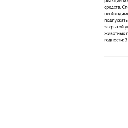
реакции ко
средств. С
необходимо
подпускать
закрытой у
животных п
годности: 