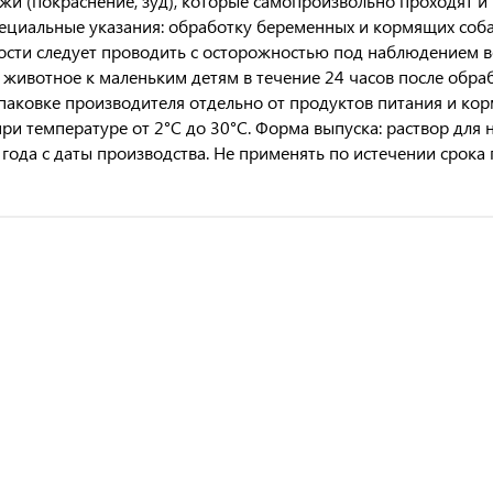
жи (покраснение, зуд), которые самопроизвольно проходят и
пециальные указания: обработку беременных и кормящих собак
сти следует проводить с осторожностью под наблюдением ве
 животное к маленьким детям в течение 24 часов после обраб
паковке производителя отдельно от продуктов питания и корм
ри температуре от 2°С до 30°С. Форма выпуска: раствор для 
3 года с даты производства. Не применять по истечении срока