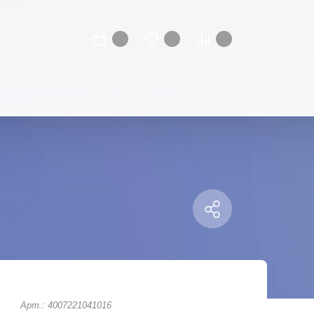
.
Арт.: 4007221041016