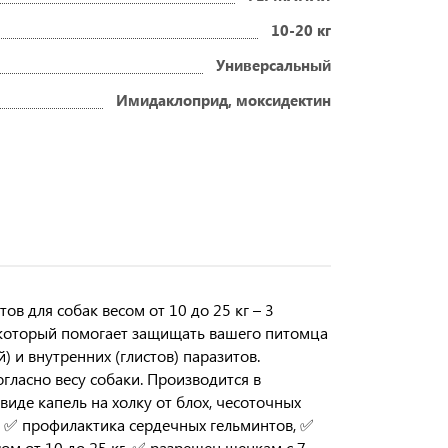
10-20 кг
Универсальный
Имидаклоприд, моксидектин
ов для собак весом от 10 до 25 кг – 3
 который помогает защищать вашего питомца
) и внутренних (глистов) паразитов.
гласно весу собаки. Производится в
иде капель на холку от блох, чесоточных
, ✅ профилактика сердечных гельминтов, ✅
сом от 10 до 25 кг, ✅ разрешен щенкам с 7-