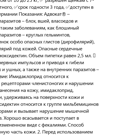
ного, ✅срок годности 3 года, ✅доступен в
Германии Показания: Адвокат® –
разитов – блох, вшей, власоедов и
к таким заболеваниям, как блошиный
паразитов – круглых гельминтов,
инок особо опасных глистов (дирофилярий),
илярий под кожей. Опасные сердечные
моксидектин. Объем пипетки равен 2,5 мл. 
нервных импульсов и приводя к гибели
 и ушных, а также на внутренних паразитов –
твие: Имидаклоприд относится к
с рецепторами членистоногих и нарушении
нанесения на кожу, имидаклоприд,
 и, удерживаясь на поверхности кожи и
ксидектин относится к группе мильбемицинов
пторами и вызывает нарушение мышечной
. Хорошо всасывается и поступает в
неизмененном виде с фекалиями. Способ
нную часть кожи. 2. Перед использованием