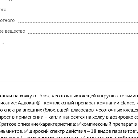
ого
отного
е вещество
апли на холку от блох, чесоточных клещей и круглых гельминт
исание: Адвокат®– комплексный препарат компании Elanco,
о спектра внешних (блох, вшей, власоедов, чесоточных клещей
рост в применении – капли наносятся на холку в дозировке со
Краткое описание/характеристика: ✅комплексный препарат в в
ельминтов, ✅широкий спектр действия – 18 видов паразитов*
в течение 1 месяца после нанесения, ✅ для щенков и собак ве