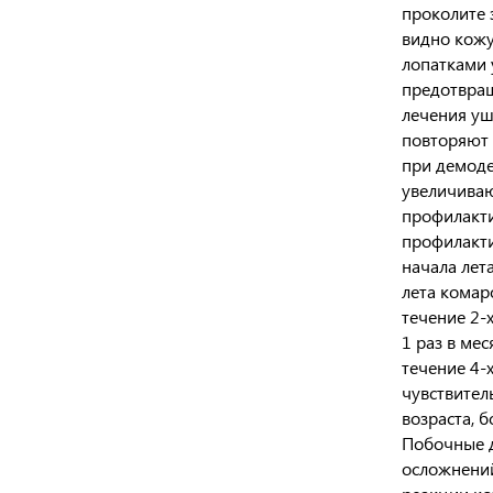
проколите 
видно кожу
лопатками 
предотвращ
лечения уш
повторяют 
при демоде
увеличиваю
профилакти
профилакти
начала лет
лета комар
течение 2-
1 раз в ме
течение 4-
чувствител
возраста, 
Побочные д
осложнений