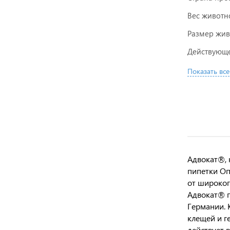
Вес животн
Размер жив
Действующе
Показать все
Адвокат®, к
пипетки Оп
от широког
Адвокат® п
Германии. 
клещей и г
действует 