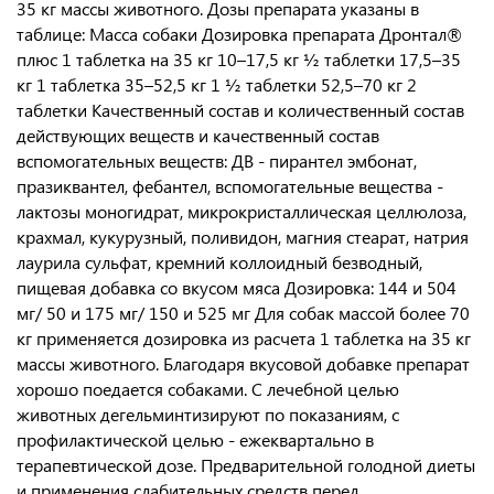
35 кг массы животного. Дозы препарата указаны в
таблице: Macca собаки Дозировка препарата Дронтал®
плюс 1 таблетка на 35 кг 10–17,5 кг ½ таблетки 17,5–35
кг 1 таблетка 35–52,5 кг 1 ½ таблетки 52,5–70 кг 2
таблетки Качественный состав и количественный состав
действующих веществ и качественный состав
вспомогательных веществ: ДВ - пирантел эмбонат,
празиквантел, фебантел, вспомогательные вещества -
лактозы моногидрат, микрокристаллическая целлюлоза,
крахмал, кукурузный, поливидон, магния стеарат, натрия
лаурила сульфат, кремний коллоидный безводный,
пищевая добавка со вкусом мяса Дозировка: 144 и 504
мг/ 50 и 175 мг/ 150 и 525 мг Для собак массой более 70
кг применяется дозировка из расчета 1 таблетка на 35 кг
массы животного. Благодаря вкусовой добавке препарат
хорошо поедается собаками. С лечебной целью
животных дегельминтизируют по показаниям, с
профилактической целью - ежеквартально в
терапевтической дозе. Предварительной голодной диеты
и применения слабительных средств перед