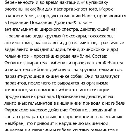
беременности и во время лактации, ✅в упаковку
вложены наклейки для паспорта животного, ✅срок
годности 5 лет, ✅продукт компании Elanco, производится
в Германии Показания: Дронтал® плюс –
антигельминтик широкого спектра, действующий на:
- различные виды круглых (токсокары, токсоскары,
анкилостомы, власоглавы и др.) гельминтов, - различные
виды ленточных (дипилидии, тении, эхинококки и др.)
гельминтов, - простейших рода лямблий. Состав:
Фебантел, пирантела эмбонат и празиквантел. Фебантел
и пирантела эмбонат действуют на круглых гельминтов,
паразитирующих в кишечнике собак. Они парализуют
паразитов, после чего те выводятся из организма
животного, что помогает избежать интоксикации
продуктами их распада. Празиквантел действует на
ленточных гельминтов в кишечнике, приводя к их гибели.
Фармакологическое действие: Фебантел, входящий в
состав препарата, повышает проницаемость клеточных
мембран, что приводит к нарушению мышечной
иннервации, параличу и гибели круглых гельминтов и