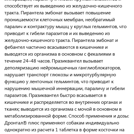
способствует их выведению из желудочно-кишечного
тракта. Пирантела эмбонат вызывает повышение
проницаемости клеточных мембран, необратимый
паралич и контрактуру мышц у круглых гельминтов, что
приводит к гибели паразитов и их выведению из
желудочно-кишечного тракта. Пирантела эмбонат и
фебантел частично всасываются в кишечнике и
выводятся из организма в основном с фекалиями в
течение 24–48 часов. Празиквантел вызывает
деполяризацию нейромышечных ганглиоблокаторов,
нарушает транспорт глюкозы и микротурбулярную
функцию у ленточных гельминтов, что приводит к
нарушению мышечной иннервации, параличу и гибели
паразитов. Празиквантел быстро всасывается в
кишечнике и распределяется во внутренних органах и
тканях; выводится из организма с мочой в основном в
метаболизированной форме. Способ применения и дозы:
Дронтал® плюс применяют собакам индивидуально
однократно из расчета 1 таблетка в форме косточки на