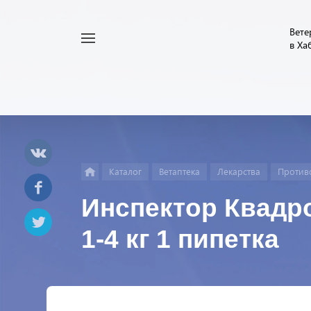
Вете
Например,
в Ха
Найти
Услуги
везде
Каталог
Ветаптека
Лекарства
Против
Инспектор Квадро
1-4 кг 1 пипетка