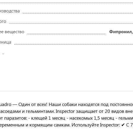
изводства
ого
е вещество
Фипронил,
иница
Quadro — Один от всех! Наши cобаки находятся под постоянн
ласоедами и гельминтами. Inspector защищает от 20 видов вн
т паразитов: - клещей 1 месяц - насекомых 1,5 месяц - гельм
еременным и кормящим самкам. Используйте Inspector: ✔ С 7-