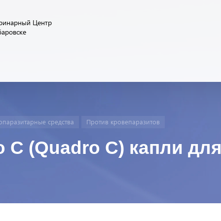
ринарный Центр
баровске
опаразитарные средства
Против кровепаразитов
 С (Quadro С) капли для