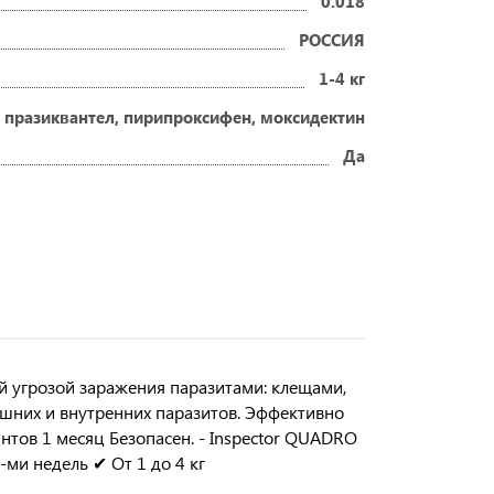
0.018
РОССИЯ
1-4 кг
 празиквантел, пирипроксифен, моксидектин
Да
ой угрозой заражения паразитами: клещами,
ешних и внутренних паразитов. Эффективно
интов 1 месяц Безопасен. - Inspector QUADRO
ми недель ✔ От 1 до 4 кг