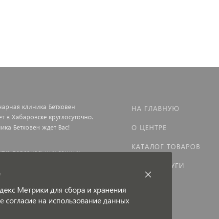
нарная клиника Бетховен
НА ГЛАВНУЮ
ет в Хабаровске круглосуточно.
ика Бетховен ждет Вас!
О ЦЕНТРЕ
КАТАЛОГ ТОВАРОВ
тка персональных данных
НАШИ УСЛУГИ
р оказания платных
e
нарных услуг
КОНТАКТЫ
декс Метрики для сбора и хранения
ое согласие на использование данных