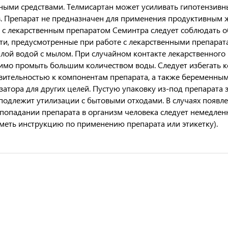
ными средствами. Телмисартан может усиливать гипотензивн
. Препарат не предназначен для применения продуктивным 
 с лекарственным препаратом Семинтра следует соблюдать о
ти, предусмотренные при работе с лекарственными препарат
лой водой с мылом. При случайном контакте лекарственного 
имо промыть большим количеством воды. Следует избегать к
вительностью к компонентам препарата, а также беременны
атора для других целей. Пустую упаковку из-под препарата 
 подлежит утилизации с бытовыми отходами. В случаях появл
попадании препарата в организм человека следует немедлен
иметь инструкцию по применению препарата или этикетку).