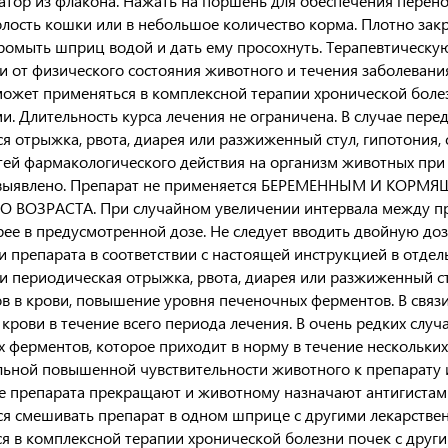
тор из флакона. Нажать на поршень для обеспечения перен
лость кошки или в небольшое количество корма. Плотно зак
промыть шприц водой и дать ему просохнуть. Терапевтическу
и от физического состояния животного и течения заболевани
ожет применяться в комплексной терапии хронической боле
и. Длительность курса лечения не ограничена. В случае пер
я отрыжка, рвота, диарея или разжиженный стул, гипотония,
ей фармакологического действия на организм животных при
 выявлено. Препарат не применяется БЕРЕМЕННЫМ И КОРМЯ
ВОЗРАСТА. При случайном увеличении интервала между при
ее в предусмотренной дозе. Не следует вводить двойную до
 препарата в соответствии с настоящей инструкцией в отде
ли периодическая отрыжка, рвота, диарея или разжиженный с
в в крови, повышение уровня печеночных ферментов. В связ
 крови в течение всего периода лечения. В очень редких сл
 ферментов, которое приходит в норму в течение нескольких
ьной повышенной чувствительности животного к препарату и
 препарата прекращают и животному назначают антигистами
я смешивать препарат в одном шприце с другими лекарстве
я в комплексной терапии хронической болезни почек с друг