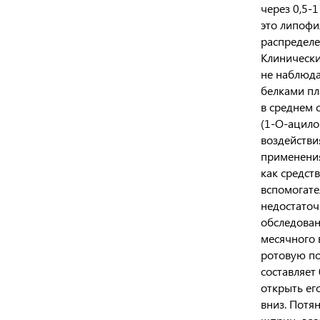
через 0,5-
это липофи
распределе
Клинически
не наблюда
белками пл
в среднем 
(1-О-ацило
воздействи
применения
как средст
вспомогате
недостаточ
обследован
месячного 
ротовую по
составляет 
открыть ег
вниз. Потя