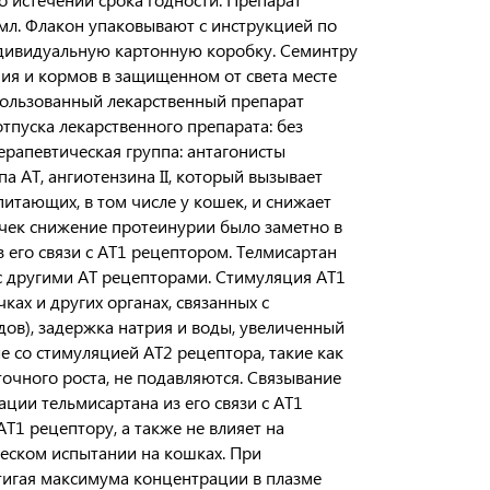
мл. Флакон упаковывают с инструкцией по
дивидуальную картонную коробку. Семинтру
ния и кормов в защищенном от света месте
спользованный лекарственный препарат
тпуска лекарственного препарата: без
ерапевтическая группа: антагонисты
а AT, ангиотензина II, который вызывает
итающих, в том числе у кошек, и снижает
чек снижение протеинурии было заметно в
з его связи с AT1 рецептором. Телмисартан
 с другими AT рецепторами. Стимуляция AT1
ках и других органах, связанных с
дов), задержка натрия и воды, увеличенный
е со стимуляцией АТ2 рецептора, такие как
очного роста, не подавляются. Связывание
ции тельмисартана из его связи с AT1
T1 рецептору, а также не влияет на
ческом испытании на кошках. При
тигая максимума концентрации в плазме