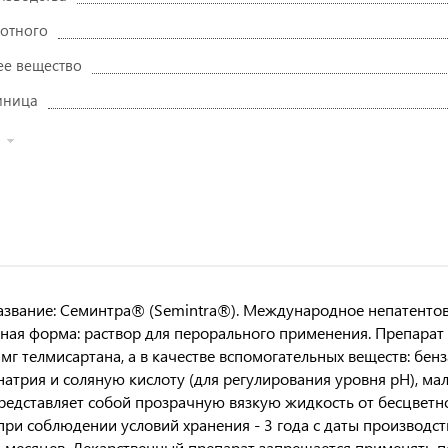
отного
е вещество
иница
азвание: Семинтра® (Semintra®). Международное непатентов
ная форма: раствор для перорального применения. Препарат 
 мг телмисартана, а в качестве вспомогательных веществ: бен
натрия и соляную кислоту (для регулирования уровня рН), м
редставляет собой прозрачную вязкую жидкость от бесцветно
при соблюдении условий хранения - 3 года с даты производст
6 месяцев. Лекарственный препарат запрещается применять п