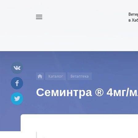
Вете
Например,
в Ха
Найти
Услуги
везде
Каталог
Ветаптека
Семинтра ® 4мг/м