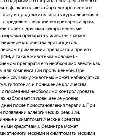
оса содержимого шприца непосредственно в
рыть флакон после отбора лекарственного
ю дозу и продолжительность курса лечения в
я определяет лечащий ветеринарный врач.
зни почек с другими лекарственными
едозировки препарата у животных может
 снижение количества эритроцитов.
 первом применении препарата и при его
ЩИМ, а также животным моложе 6-
емом препарата его необходимо ввести как
зу для компенсации пропущенной. При
льных случаях у животных может наблюдаться
тул, гипотония и понижение количества
и с последним необходимо контролировать
учаях наблюдается повышение уровня
 дней после приостановления терапии. При
 появлении аллергических реакций,
нные и симптоматические средства.
нными средствами. Семинтра может
ими этиологическими и симптоматическими