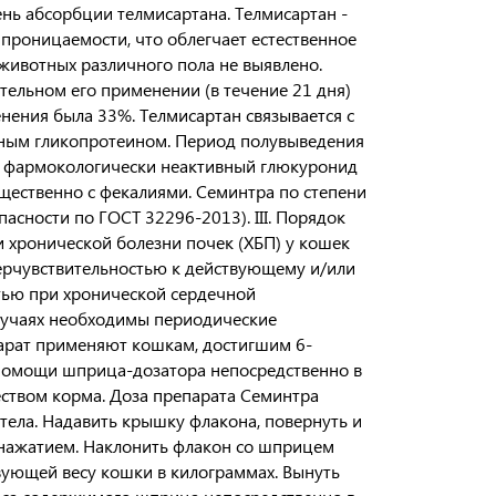
ень абсорбции телмисартана. Телмисартан -
проницаемости, что облегчает естественное
 животных различного пола не выявлено.
тельном его применении (в течение 21 дня)
нения была 33%. Телмисартан связывается с
тным гликопротеином. Период полувыведения
и в фармокологически неактивный глюкуронид
щественно с фекалиями. Семинтра по степени
асности по ГОСТ 32296-2013). III. Порядок
 хронической болезни почек (ХБП) у кошек
ерчувствительностью к действующему и/или
тью при хронической сердечной
случаях необходимы периодические
парат применяют кошкам, достигшим 6-
и помощи шприца-дозатора непосредственно в
ством корма. Доза препарата Семинтра
ы тела. Надавить крышку флакона, повернуть и
м нажатием. Наклонить флакон со шприцем
вующей весу кошки в килограммах. Вынуть