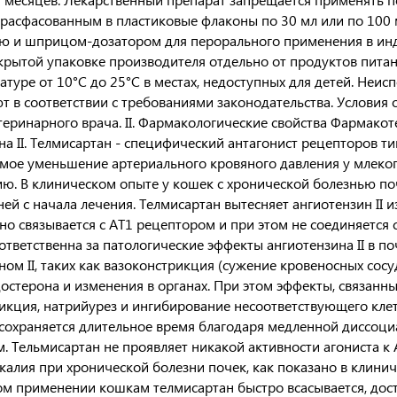
расфасованным в пластиковые флаконы по 30 мл или по 100 
ю и шприцом-дозатором для перорального применения в ин
акрытой упаковке производителя отдельно от продуктов пита
атуре от 10°С до 25°С в местах, недоступных для детей. Неи
т в соответствии с требованиями законодательства. Условия о
теринарного врача. II. Фармакологические свойства Фармакот
на II. Телмисартан - специфический антагонист рецепторов тип
мое уменьшение артериального кровяного давления у млекоп
ю. В клиническом опыте у кошек с хронической болезнью по
ней с начала лечения. Телмисартан вытесняет ангиотензин II и
но связывается с AT1 рецептором и при этом не соединяется
тветственна за патологические эффекты ангиотензина II в поч
ном II, таких как вазоконстрикция (сужение кровеносных сосу
достерона и изменения в органах. При этом эффекты, связанны
икция, натрийурез и ингибирование несоответствующего клет
сохраняется длительное время благодаря медленной диссоциа
. Тельмисартан не проявляет никакой активности агониста к A
калия при хронической болезни почек, как показано в клини
м применении кошкам телмисартан быстро всасывается, дос