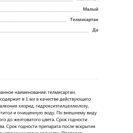
Малый
Телмисартан
Да
анное наименование: телмисартан.
содержит в 1 мл в качестве действующего
залкония хлорид, гидроксиэтилцеллюлозу,
алтитол и очищенную воду. По внешнему виду
го до желтоватого цвета. Срок годности
ва. Срок годности препарата после вскрытия
о истечении срока годности. Препарат