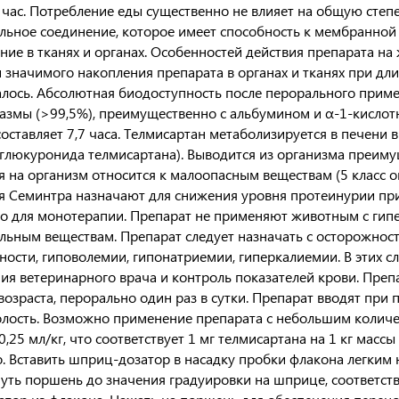
1 час. Потребление еды существенно не влияет на общую степ
льное соединение, которое имеет способность к мембранной 
ние в тканях и органах. Особенностей действия препарата на
 значимого накопления препарата в органах и тканях при дли
лось. Абсолютная биодоступность после перорального приме
азмы (>99,5%), преимущественно с альбумином и α-1-кисло
составляет 7,7 часа. Телмисартан метаболизируется в печен
глюкуронида телмисартана). Выводится из организма преиму
я на организм относится к малоопасным веществам (5 класс оп
 Семинтра назначают для снижения уровня протеинурии при
во для монотерапии. Препарат не применяют животным с гип
льным веществам. Препарат следует назначать с осторожнос
ности, гиповолемии, гипонатриемии, гиперкалиемии. В этих 
ия ветеринарного врача и контроль показателей крови. Пре
возраста, перорально один раз в сутки. Препарат вводят пр
лость. Возможно применение препарата с небольшим количе
0,25 мл/кг, что соответствует 1 мг телмисартана на 1 кг масс
о. Вставить шприц-дозатор в насадку пробки флакона легки
нуть поршень до значения градуировки на шприце, соответст