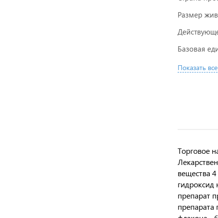
Размер жив
Действующе
Базовая ед
Показать все
Торговое н
Лекарствен
вещества 4
гидроксид 
препарат п
препарата 
флакона - 