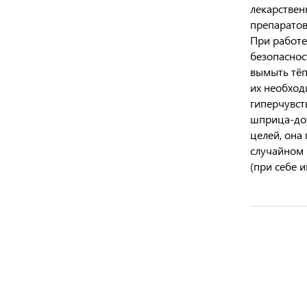
лекарствен
препаратов
При работе
безопаснос
вымыть тёп
их необход
гиперчувст
шприца-доз
целей, она
случайном 
(при себе 