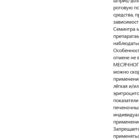
шприц-доза
ротовую по
средства, 
зависимост
Семинтра м
препаратам
наблюдатьс
Особенност
отмене не
МЕСЯЧНОГО 
можно скор
применении
лёгкая и/и
эритроцито
показатели
печеночных
индивидуал
применение
Запрещаетс
применятьс