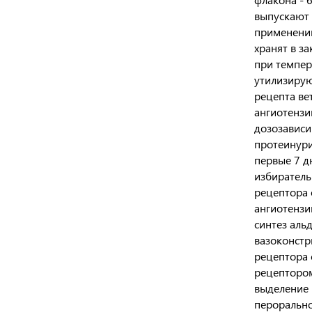
выпускают 
применени
хранят в з
при темпер
утилизирую
рецепта ве
ангиотензи
дозозависи
протеинури
первые 7 д
избиратель
рецептора о
ангиотензи
синтез аль
вазоконстр
рецептора 
рецептором
выделение 
перорально