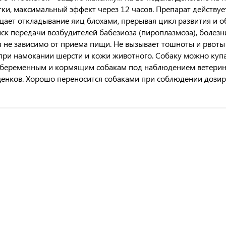
тки, максимальный эффект через 12 часов. Препарат действуе
ает откладывание яиц блохами, прерывая цикл развития и о
ск передачи возбудителей бабезиоза (пироплазмоза), болезн
я не зависимо от приема пищи. Не вызывает тошноты и рвоты 
при намокании шерсти и кожи животного. Собаку можно ку
беременным и кормящим собакам под наблюдением ветерина
енков. Хорошо переносится собаками при соблюдении дозир