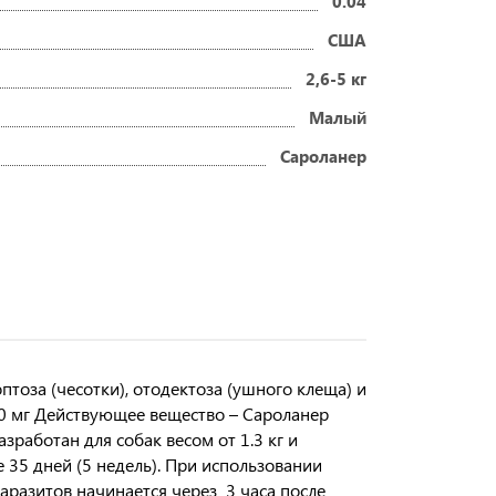
0.04
США
2,6-5 кг
Малый
Сароланер
птоза (чесотки), отодектоза (ушного клеща) и
 120 мг Действующее вещество – Сароланер
зработан для собак весом от 1.3 кг и
 35 дней (5 недель). При использовании
паразитов начинается через 3 часа после