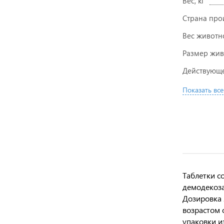
Вес, кг
Страна про
Вес животн
Размер жив
Действующе
Показать все
Таблетки с
демодекоза
Дозировка 
возрастом 
упаковки и