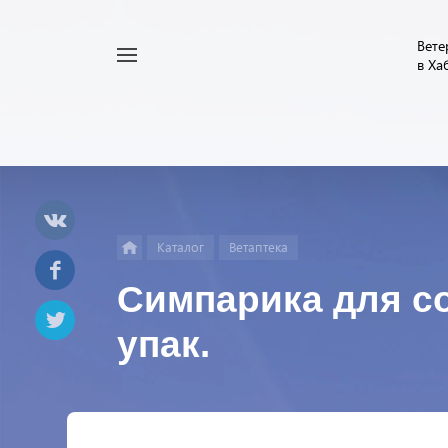
Вете
Например,
в Ха
Найти
Услуги
везде
Каталог
Ветаптека
Симпарика для соба
упак.