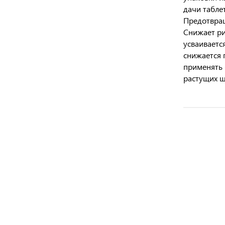
дачи табле
Предотвращ
Снижает ри
усваиваетс
снижается 
применять 
растущих щ