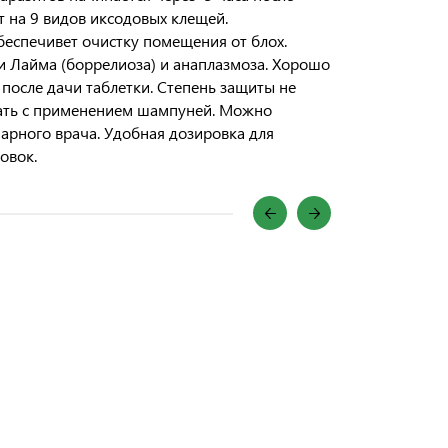
т на 9 видов иксодовых клещей.
беспечивет очистку помещения от блох.
и Лайма (боррелиоза) и анаплазмоза. Хорошо
после дачи таблетки. Степень защиты не
пать с применением шампуней. Можно
рного врача. Удобная дозировка для
овок.