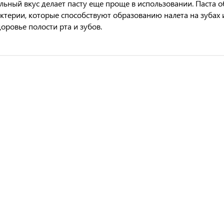
льный вкус делает пасту еще проще в использовании. Паста 
ктерии, которые способствуют образованию налета на зубах 
доровье полости рта и зубов.
 собак "Полидэкс Супер вул плюс", 500 таб
 флак. 10 мл. 5 флак. в упак.
 капли для собак до 4 кг. 3 пип. в упак.
интное средство Virbac Мильпро кэт для кошек упаковка, 4 таб