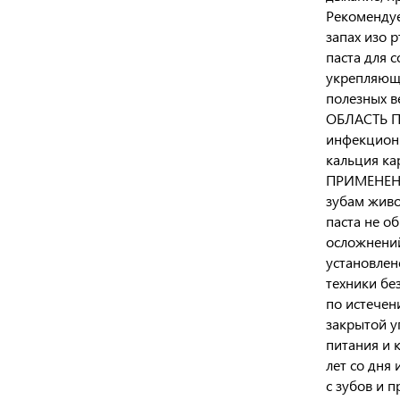
Рекомендуе
запах изо 
паста для 
укрепляющи
полезных в
ОБЛАСТЬ ПР
инфекционн
кальция ка
ПРИМЕНЕНИЕ
зубам живо
паста не о
осложнений
установле
техники бе
по истечен
закрытой у
питания и 
лет со дня
с зубов и 