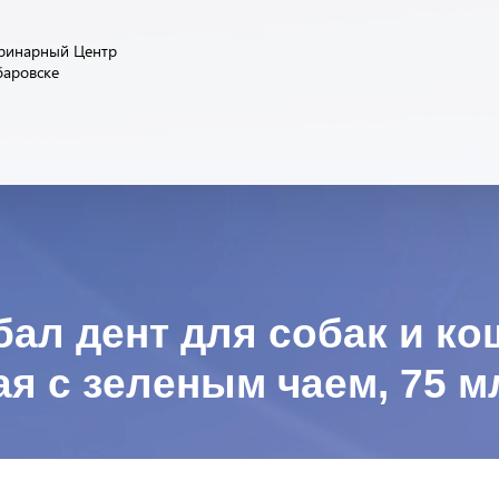
ринарный Центр
баровске
бал дент для собак и ко
я с зеленым чаем, 75 м