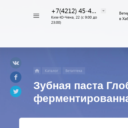
+7(4212) 45-44-55
Вете
Например,
Ким-Ю-Чена, 22 (с 9:00 до
в Ха
Найти
23:00)
Услуги
везде
Каталог
Ветаптека
Зубная паста Гло
ферментированна