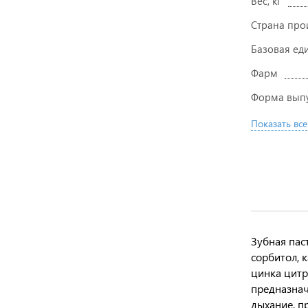
Вес, кг
Страна про
Базовая ед
Фарм
Форма вып
Показать все
Зубная пас
сорбитол, 
цинка цитр
предназнач
дыхание, п