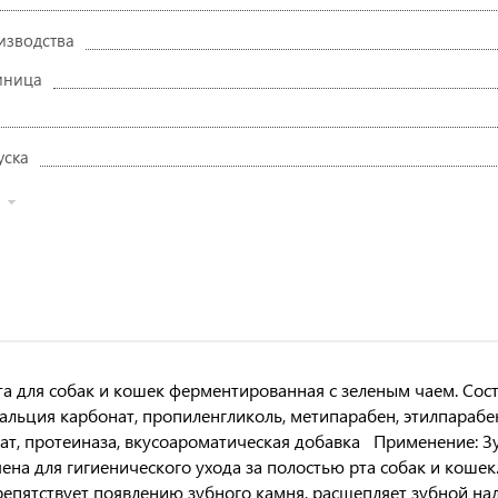
изводства
иница
уска
та для собак и кошек ферментированная с зеленым чаем. Соста
кальция карбонат, пропиленгликоль, метипарабен, этилпарабе
ат, протеиназа, вкусоароматическая добавка Применение: Зуб
ена для гигиенического ухода за полостью рта собак и кошек
репятствует появлению зубного камня, расщепляет зубной нал