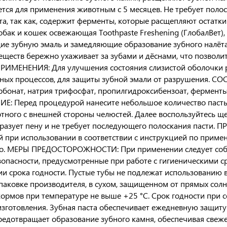
тся для применения животным с 5 месяцев. Не требует пол
рта, так как, содержит ферменты, которые расщепляют остатк
собак и кошек освежающая Toothpaste Freshening (ГлобалВет)
е зубную эмаль и замедляющие образование зубного налёта, 
еществ бережно ухаживает за зубами и дёснами, что позволи
ИМЕНЕНИЯ: Для улучшения состояния слизистой оболочки р
ых процессов, для защиты зубной эмали от разрушения. СОСТ
рбонат, натрия трифосфат, пропилгидроксибензоат, ферменты
: Перед процедурой нанесите небольшое количество пасты н
тного с внешней стороны челюстей. Далее воспользуйтесь ще
бразует пену и не требует последующего полоскания пасти
 при использовании в соответствии с инструкцией по приме
но. МЕРЫ ПРЕДОСТОРОЖНОСТИ: При применении следует собл
зопасности, предусмотренные при работе с гигиеническими ср
ии срока годности. Пустые тубы не подлежат использованию 
паковке производителя, в сухом, защищенном от прямых солн
кормов при температуре не выше +25 °С. Срок годности при 
 изготовления. Зубная паста обеспечивает ежедневную защиту
предотвращает образование зубного камня, обеспечивая свеже