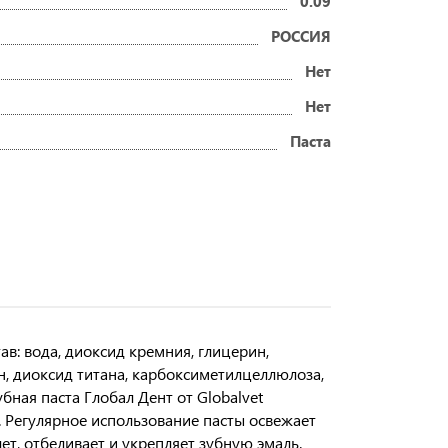
0.09
РОССИЯ
Нет
Нет
Паста
в: вода, диоксид кремния, глицерин,
н, диоксид титана, карбоксиметилцеллюлоза,
ная паста Глобал Дент от Globalvet
. Регулярное использование пасты освежает
ет, отбеливает и укрепляет зубную эмаль.