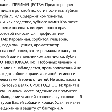
оскания. ПРЕИМУЩЕСТВА: Предотвращает
и пищи в ротовой полости после еды Зубная
, туба 75 мл Содержит компоненты,
и, как следствие, зубного камня Комплекс
т реже посещать ветеринарного врача
отовой полости, для профилактики
АВ: Каррагинан, сорбитол, глицерин,
, вода очищенная, ароматизатор.
а свой палец, затем размажьте пасту по
ткой или напальчником для чистки. Зубная
. ПРОТИВОПОКАЗАНИЯ: Побочных явлений и
нению не наблюдается, противопоказаний не
юдать общие правила личной гигиены и
едствами. Беречь от детей. Не использовать
в бытовых целях. СРОК ГОДНОСТИ: Хранят в
ечных лучей месте, отдельно от продуктов
соблюдении условий хранения в упаковке — 5
 зубов Вашей собаки и кошки. Удаляет налет
е дыхание и защиту от бактерий. А