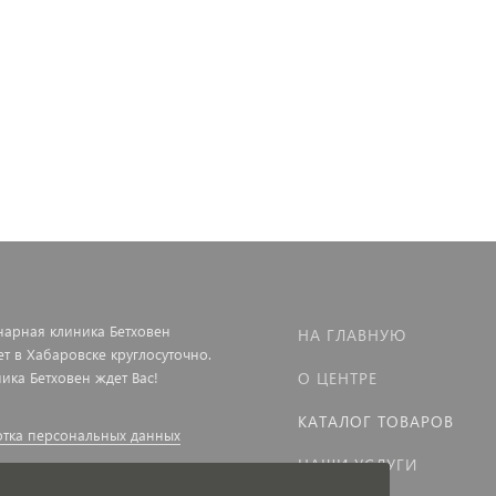
нарная клиника Бетховен
НА ГЛАВНУЮ
ет в Хабаровске круглосуточно.
ика Бетховен ждет Вас!
О ЦЕНТРЕ
КАТАЛОГ ТОВАРОВ
тка персональных данных
НАШИ УСЛУГИ
р оказания платных