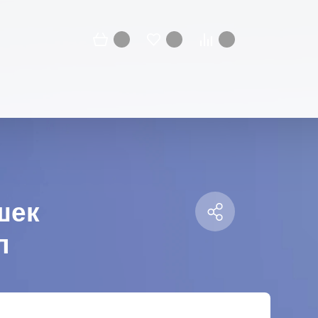
шек
л