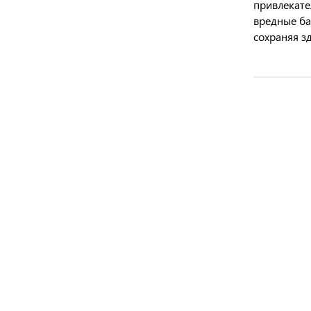
привлекате
вредные ба
сохраняя з
Polidex для
Фоспренил
Адвокат ®
Антигельм