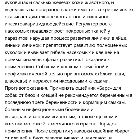
луковицах и сальных железах кожи животного, и
выделяясь на поверхность кожи вместе с секретом желез
оказывает длительное контактное и кишечное
инсектоакарицидное действие. Регулятор роста
насекомых подавляет рост покровных тканей у
паразитов, нарушая процесс развития личинки в яйце,
линьки личинок, препятствует развитию полноценных
куколок и вызывает гибель насекомых и клещей на
преимагинальных фазах развития. Показания к
применению. Собакам и кошкам с лечебной и
профилактической целью при энтомозах (блохи, вши,
власоеды) и поражении иксодовыми клещами.
Противопоказания. Применять ошейник «Барс» для
собак от блох и клещей не рекомендуется беременным в
последнюю треть беременности и кормящим самкам,
больным инфекционными болезнями и
выздоравливающим животным, а также щенкам и
котятам моложе 2-х месячного возраста. Порядок
применения. После вскрытия упаковки ошейник «Барс»
от клещей и блох разворачивают и надевают на