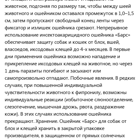
животное, подгоняя по размеру так, чтобы между шеей
животного и ошейником оставался промежуток в 1,0–1,5
см, затем пропускают свободный конец ленты через
фиксатор и излишек ошейника срезают. Непрерывное
использование инсектоакарицидного ошейника «Барс»
обеспечивает защиту собак и кошек от блох, вшей,
власоедов, иксодовых клещей до 4-х месяцев. В первые
дни применения ошейника возможно нападение и
прикрепление иксодовых клещей на животное, но через
1 день паразиты погибают и засыхают или
самопроизвольно отпадают. Побочные явления. В редких
случаях, при повышенной индивидуальной
чувствительности животного к фипронилу, возможны
индивидуальные реакции (избыточное слюноотделение,
слезотечение, мышечная дрожь, рвота, раздражение
кожи). В этих случаях использование ошейника
прекращают. Хранение. Ошейник «Барс» для собак от
блох и клещей хранить в закрытой упаковке
производителя, в защищенном от прямых солнечных