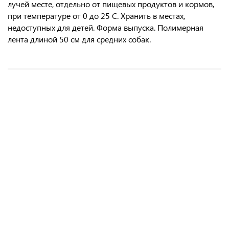
лучей месте, отдельно от пищевых продуктов и кормов,
при температуре от 0 до 25 С. Хранить в местах,
недоступных для детей. Форма выпуска. Полимерная
лента длиной 50 см для средних собак.
Инспектор Квадро К (Inspector Quadro К) капли для кошек 1-4 кг, 1
Polidex ® "Гелабон плюс" для собак упаковка, 150 таб
Фитэкс ® капли для мелких собак и кошек флакон, 10 мл
Инспектор Квадро С (Quadro С) капли дя собак 40-60 кг 1
пип. в упак.
пипетка