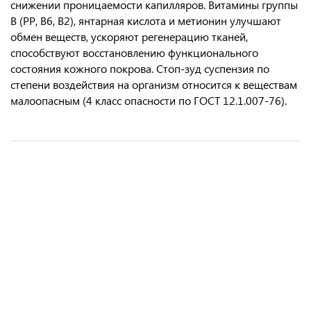
снижении проницаемости капилляров. Витамины группы
В (РР, В6, В2), янтарная кислота и метионин улучшают
обмен веществ, ускоряют регенерацию тканей,
способствуют восстановлению функционального
состояния кожного покрова. Стоп-зуд суспензия по
степени воздействия на организм относится к веществам
малоопасным (4 класс опасности по ГОСТ 12.1.007-76).
Кормовая добавка CANDIOLI КандиВИТ АК для собак, 50 табл.
Дельцид ® эмульсия 2 мл. 5 амп. в упак.
Артрогликан упаковка, 30 таблеток
Мазь Левомеколь-вет, туба 250г (50/кор)(Агрофарм)